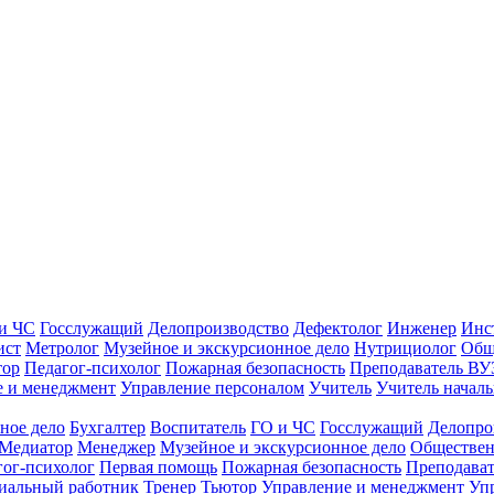
и ЧС
Госслужащий
Делопроизводство
Дефектолог
Инженер
Инс
ист
Метролог
Музейное и экскурсионное дело
Нутрициолог
Общ
тор
Педагог-психолог
Пожарная безопасность
Преподаватель ВУ
е и менеджмент
Управление персоналом
Учитель
Учитель началь
ное дело
Бухгалтер
Воспитатель
ГО и ЧС
Госслужащий
Делопро
Медиатор
Менеджер
Музейное и экскурсионное дело
Обществен
гог-психолог
Первая помощь
Пожарная безопасность
Преподава
иальный работник
Тренер
Тьютор
Управление и менеджмент
Уп