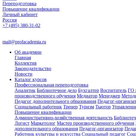
Переподготовка
Повышение квалификации
Личный кабинет
Россия
+7 (495) 380-31-02
mail@profacademia.ru
Об академии
Главная
Коллектив
Законодательство
Новости
Каталог курсов
Профессиональная переподготовка
Аналитик
Библиотечное дело
Бухгалтер
Воспитатель
ГО 
производственного обучения
Медиатор
Менеджер
Метод
Педагог дополнительного образования
Педагог-организа
Социальный работник
Тренер
Туризм
Тьютор
Управлени
Повышение квалификации
Административно-хозяйственная деятельность
Библиотеч
Логист
Маркетолог
Мастер производственного обучения
дополнительного образования
Педагог-организатор
Педа
Работник культуры и искусства
Социальный педагог
Соц