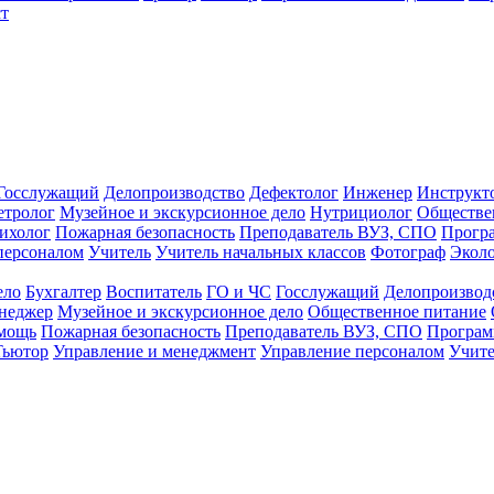
т
Госслужащий
Делопроизводство
Дефектолог
Инженер
Инструкт
тролог
Музейное и экскурсионное дело
Нутрициолог
Обществе
ихолог
Пожарная безопасность
Преподаватель ВУЗ, СПО
Прогр
персоналом
Учитель
Учитель начальных классов
Фотограф
Экол
ело
Бухгалтер
Воспитатель
ГО и ЧС
Госслужащий
Делопроизвод
неджер
Музейное и экскурсионное дело
Общественное питание
омощь
Пожарная безопасность
Преподаватель ВУЗ, СПО
Програм
Тьютор
Управление и менеджмент
Управление персоналом
Учите