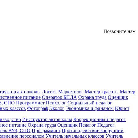
Позвоните нам
труктор автошколы
Логист
Маркетолог
Мастер красоты
Мастер
ественное питание
Оператор БПЛА
Охрана труда
Оценщик
З, СПО
Программист
Психолог
Социальный педагог
ных классов
Фотограф
Эколог
Экономика и финансы
Юрист
изводство
Инструктор автошколы
Коррекционный педагог
ное питание
Охрана труда
Оценщик
Педагог
Педагог
тель ВУЗ, СПО
Программист
Противодействие коррупции
равление персоналом
Учитель начальных классов
Учитель