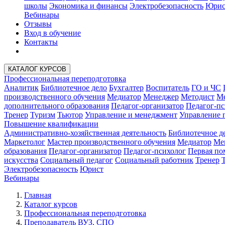
школы
Экономика и финансы
Электробезопасность
Юрис
Вебинары
Отзывы
Вход в обучение
Контакты
КАТАЛОГ КУРСОВ
Профессиональная переподготовка
Аналитик
Библиотечное дело
Бухгалтер
Воспитатель
ГО и ЧС
производственного обучения
Медиатор
Менеджер
Методист
Ме
дополнительного образования
Педагог-организатор
Педагог-пс
Тренер
Туризм
Тьютор
Управление и менеджмент
Управление 
Повышение квалификации
Административно-хозяйственная деятельность
Библиотечное д
Маркетолог
Мастер производственного обучения
Медиатор
Ме
образования
Педагог-организатор
Педагог-психолог
Первая п
искусства
Социальный педагог
Социальный работник
Тренер
Электробезопасность
Юрист
Вебинары
Главная
Каталог курсов
Профессиональная переподготовка
Преподаватель ВУЗ, СПО