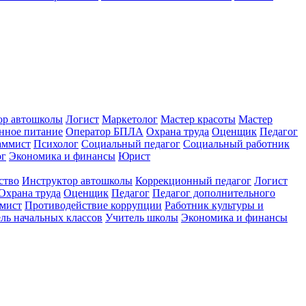
ор автошколы
Логист
Маркетолог
Мастер красоты
Мастер
нное питание
Оператор БПЛА
Охрана труда
Оценщик
Педагог
аммист
Психолог
Социальный педагог
Социальный работник
ог
Экономика и финансы
Юрист
ство
Инструктор автошколы
Коррекционный педагог
Логист
Охрана труда
Оценщик
Педагог
Педагог дополнительного
мист
Противодействие коррупции
Работник культуры и
ль начальных классов
Учитель школы
Экономика и финансы