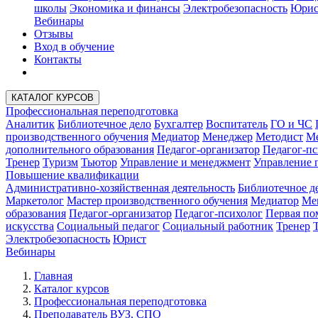
школы
Экономика и финансы
Электробезопасность
Юрис
Вебинары
Отзывы
Вход в обучение
Контакты
КАТАЛОГ КУРСОВ
Профессиональная переподготовка
Аналитик
Библиотечное дело
Бухгалтер
Воспитатель
ГО и ЧС
производственного обучения
Медиатор
Менеджер
Методист
Ме
дополнительного образования
Педагог-организатор
Педагог-пс
Тренер
Туризм
Тьютор
Управление и менеджмент
Управление 
Повышение квалификации
Административно-хозяйственная деятельность
Библиотечное д
Маркетолог
Мастер производственного обучения
Медиатор
Ме
образования
Педагог-организатор
Педагог-психолог
Первая п
искусства
Социальный педагог
Социальный работник
Тренер
Электробезопасность
Юрист
Вебинары
Главная
Каталог курсов
Профессиональная переподготовка
Преподаватель ВУЗ, СПО