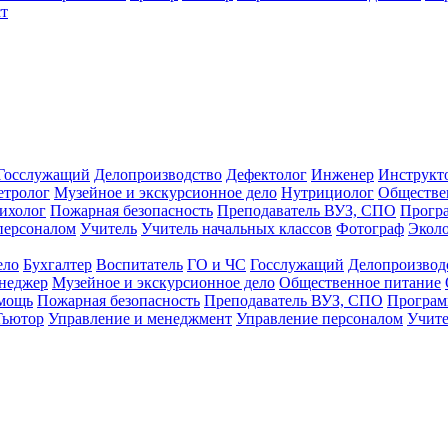
т
Госслужащий
Делопроизводство
Дефектолог
Инженер
Инструкт
тролог
Музейное и экскурсионное дело
Нутрициолог
Обществе
ихолог
Пожарная безопасность
Преподаватель ВУЗ, СПО
Прогр
персоналом
Учитель
Учитель начальных классов
Фотограф
Экол
ело
Бухгалтер
Воспитатель
ГО и ЧС
Госслужащий
Делопроизвод
неджер
Музейное и экскурсионное дело
Общественное питание
омощь
Пожарная безопасность
Преподаватель ВУЗ, СПО
Програм
Тьютор
Управление и менеджмент
Управление персоналом
Учите