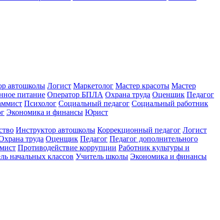
ор автошколы
Логист
Маркетолог
Мастер красоты
Мастер
нное питание
Оператор БПЛА
Охрана труда
Оценщик
Педагог
аммист
Психолог
Социальный педагог
Социальный работник
ог
Экономика и финансы
Юрист
ство
Инструктор автошколы
Коррекционный педагог
Логист
Охрана труда
Оценщик
Педагог
Педагог дополнительного
мист
Противодействие коррупции
Работник культуры и
ль начальных классов
Учитель школы
Экономика и финансы