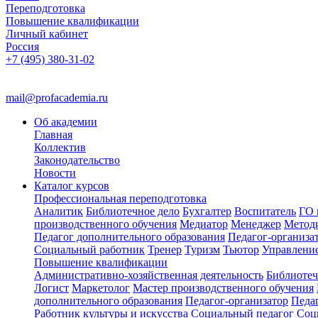
Переподготовка
Повышение квалификации
Личный кабинет
Россия
+7 (495) 380-31-02
mail@profacademia.ru
Об академии
Главная
Коллектив
Законодательство
Новости
Каталог курсов
Профессиональная переподготовка
Аналитик
Библиотечное дело
Бухгалтер
Воспитатель
ГО 
производственного обучения
Медиатор
Менеджер
Метод
Педагог дополнительного образования
Педагог-организа
Социальный работник
Тренер
Туризм
Тьютор
Управлени
Повышение квалификации
Административно-хозяйственная деятельность
Библиотеч
Логист
Маркетолог
Мастер производственного обучения
дополнительного образования
Педагог-организатор
Педа
Работник культуры и искусства
Социальный педагог
Соц