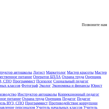
Позвоните нам
труктор автошколы
Логист
Маркетолог
Мастер красоты
Мастер
ественное питание
Оператор БПЛА
Охрана труда
Оценщик
З, СПО
Программист
Психолог
Социальный педагог
ных классов
Фотограф
Эколог
Экономика и финансы
Юрист
изводство
Инструктор автошколы
Коррекционный педагог
ное питание
Охрана труда
Оценщик
Педагог
Педагог
тель ВУЗ, СПО
Программист
Противодействие коррупции
равление персоналом
Учитель начальных классов
Учитель