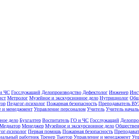
и ЧС
Госслужащий
Делопроизводство
Дефектолог
Инженер
Инс
ист
Метролог
Музейное и экскурсионное дело
Нутрициолог
Общ
тор
Педагог-психолог
Пожарная безопасность
Преподаватель ВУ
е и менеджмент
Управление персоналом
Учитель
Учитель началь
ное дело
Бухгалтер
Воспитатель
ГО и ЧС
Госслужащий
Делопро
Медиатор
Менеджер
Музейное и экскурсионное дело
Обществен
гог-психолог
Первая помощь
Пожарная безопасность
Преподава
иальный работник
Тренер
Тьютор
Управление и менеджмент
Уп