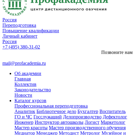
Россия
Переподготовка
Повышение квалификации
Личный кабинет
Россия
+7 (495) 380-31-02
Позвоните нам
mail@profacademia.ru
Об академии
Главная
Коллектив
Законодательство
Новости
Каталог курсов
Профессиональная переподготовка
Аналитик
Библиотечное дело
Бухгалтер
Воспитатель
ГО и ЧС
Госслужащий
Делопроизводство
Дефектолог
Инженер
Инструктор автошколы
Логист
Маркетолог
Мастер красоты
Мастер производственного обучения
Медиатор
Менеджер
Методист
Метролог
Музейное и