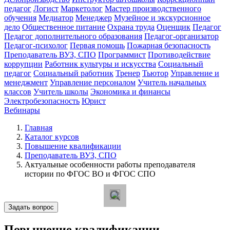
педагог
Логист
Маркетолог
Мастер производственного
обучения
Медиатор
Менеджер
Музейное и экскурсионное
дело
Общественное питание
Охрана труда
Оценщик
Педагог
Педагог дополнительного образования
Педагог-организатор
Педагог-психолог
Первая помощь
Пожарная безопасность
Преподаватель ВУЗ, СПО
Программист
Противодействие
коррупции
Работник культуры и искусства
Социальный
педагог
Социальный работник
Тренер
Тьютор
Управление и
менеджмент
Управление персоналом
Учитель начальных
классов
Учитель школы
Экономика и финансы
Электробезопасность
Юрист
Вебинары
Главная
Каталог курсов
Повышение квалификации
Преподаватель ВУЗ, СПО
Актуальные особенности работы преподавателя
истории по ФГОС ВО и ФГОС СПО
Задать вопрос
Повышение квалификации