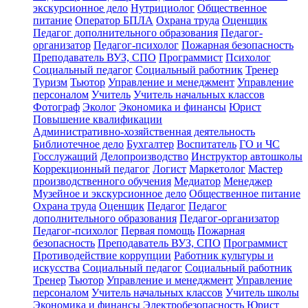
экскурсионное дело
Нутрициолог
Общественное
питание
Оператор БПЛА
Охрана труда
Оценщик
Педагог дополнительного образования
Педагог-
организатор
Педагог-психолог
Пожарная безопасность
Преподаватель ВУЗ, СПО
Программист
Психолог
Социальный педагог
Социальный работник
Тренер
Туризм
Тьютор
Управление и менеджмент
Управление
персоналом
Учитель
Учитель начальных классов
Фотограф
Эколог
Экономика и финансы
Юрист
Повышение квалификации
Административно-хозяйственная деятельность
Библиотечное дело
Бухгалтер
Воспитатель
ГО и ЧС
Госслужащий
Делопроизводство
Инструктор автошколы
Коррекционный педагог
Логист
Маркетолог
Мастер
производственного обучения
Медиатор
Менеджер
Музейное и экскурсионное дело
Общественное питание
Охрана труда
Оценщик
Педагог
Педагог
дополнительного образования
Педагог-организатор
Педагог-психолог
Первая помощь
Пожарная
безопасность
Преподаватель ВУЗ, СПО
Программист
Противодействие коррупции
Работник культуры и
искусства
Социальный педагог
Социальный работник
Тренер
Тьютор
Управление и менеджмент
Управление
персоналом
Учитель начальных классов
Учитель школы
Экономика и финансы
Электробезопасность
Юрист