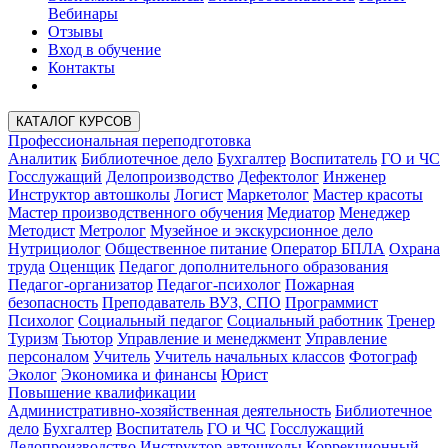
Вебинары
Отзывы
Вход в обучение
Контакты
КАТАЛОГ КУРСОВ
Профессиональная переподготовка
Аналитик
Библиотечное дело
Бухгалтер
Воспитатель
ГО и ЧС
Госслужащий
Делопроизводство
Дефектолог
Инженер
Инструктор автошколы
Логист
Маркетолог
Мастер красоты
Мастер производственного обучения
Медиатор
Менеджер
Методист
Метролог
Музейное и экскурсионное дело
Нутрициолог
Общественное питание
Оператор БПЛА
Охрана
труда
Оценщик
Педагог дополнительного образования
Педагог-организатор
Педагог-психолог
Пожарная
безопасность
Преподаватель ВУЗ, СПО
Программист
Психолог
Социальный педагог
Социальный работник
Тренер
Туризм
Тьютор
Управление и менеджмент
Управление
персоналом
Учитель
Учитель начальных классов
Фотограф
Эколог
Экономика и финансы
Юрист
Повышение квалификации
Административно-хозяйственная деятельность
Библиотечное
дело
Бухгалтер
Воспитатель
ГО и ЧС
Госслужащий
Делопроизводство
Инструктор автошколы
Коррекционный