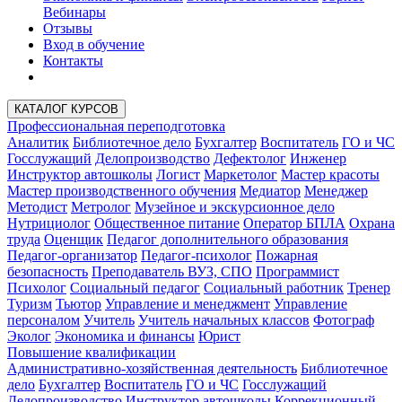
Вебинары
Отзывы
Вход в обучение
Контакты
КАТАЛОГ КУРСОВ
Профессиональная переподготовка
Аналитик
Библиотечное дело
Бухгалтер
Воспитатель
ГО и ЧС
Госслужащий
Делопроизводство
Дефектолог
Инженер
Инструктор автошколы
Логист
Маркетолог
Мастер красоты
Мастер производственного обучения
Медиатор
Менеджер
Методист
Метролог
Музейное и экскурсионное дело
Нутрициолог
Общественное питание
Оператор БПЛА
Охрана
труда
Оценщик
Педагог дополнительного образования
Педагог-организатор
Педагог-психолог
Пожарная
безопасность
Преподаватель ВУЗ, СПО
Программист
Психолог
Социальный педагог
Социальный работник
Тренер
Туризм
Тьютор
Управление и менеджмент
Управление
персоналом
Учитель
Учитель начальных классов
Фотограф
Эколог
Экономика и финансы
Юрист
Повышение квалификации
Административно-хозяйственная деятельность
Библиотечное
дело
Бухгалтер
Воспитатель
ГО и ЧС
Госслужащий
Делопроизводство
Инструктор автошколы
Коррекционный