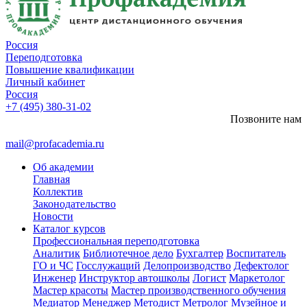
Россия
Переподготовка
Повышение квалификации
Личный кабинет
Россия
+7 (495) 380-31-02
Позвоните нам
mail@profacademia.ru
Об академии
Главная
Коллектив
Законодательство
Новости
Каталог курсов
Профессиональная переподготовка
Аналитик
Библиотечное дело
Бухгалтер
Воспитатель
ГО и ЧС
Госслужащий
Делопроизводство
Дефектолог
Инженер
Инструктор автошколы
Логист
Маркетолог
Мастер красоты
Мастер производственного обучения
Медиатор
Менеджер
Методист
Метролог
Музейное и