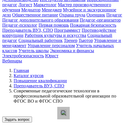
педагог
Логист
Маркетолог
Мастер производственного
обучения
Медиатор
Менеджер
Музейное и экскурсионное
дело
Общественное питание
Охрана труда
Оценщик
Педагог
Педагог дополнительного образования
Педагог-организатор
Педагог-психолог
Первая помощь
Пожарная безопасность
Преподаватель ВУЗ, СПО
Программист
Противодействие
коррупции
Работник культуры и искусства
Социальный
педагог
Социальный работник
Тренер
Тьютор
Управление и
менеджмент
Управление персоналом
Учитель начальных
классов
Учитель школы
Экономика и финансы
Электробезопасность
Юрист
Вебинары
Главная
Каталог курсов
Повышение квалификации
Преподаватель ВУЗ, СПО
Современные педагогические технологии в
профессиональной образовательной организации по
ФГОС ВО и ФГОС СПО
Задать вопрос