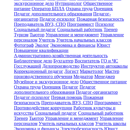
экскурсионное дело
Нутрициолог
Общественное
питание
Оператор БПЛА
Охрана труда
Оценщик
Педагог дополнительного образования
Педагог-
организатор
Педагог-психолог
Пожарная безопасность
Преподаватель ВУЗ, СПО
Программист
Психолог
Социальный педагог
Социальный работник
Тренер
Туризм
Тьютор
Управление и менеджмент
Управление
персоналом
Учитель
Учитель начальных классов
Фотограф
Эколог
Экономика и финансы
Юрист
Повышение квалификации
Административно-хозяйственная деятельность
Библиотечное дело
Бухгалтер
Воспитатель
ГО и ЧС
Госслужащий
Делопроизводство
Инструктор автошколы
Коррекционный педагог
Логист
Маркетолог
Мастер
производственного обучения
Медиатор
Менеджер
Музейное и экскурсионное дело
Общественное питание
Охрана труда
Оценщик
Педагог
Педагог
дополнительного образования
Педагог-организатор
Педагог-психолог
Первая помощь
Пожарная
безопасность
Преподаватель ВУЗ, СПО
Программист
Противодействие коррупции
Работник культуры и
искусства
Социальный педагог
Социальный работник
Тренер
Тьютор
Управление и менеджмент
Управление
персоналом
Учитель начальных классов
Учитель школы
Экономика и финансы
Электробезопасность
Юрист