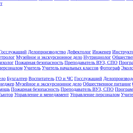
т
Госслужащий
Делопроизводство
Дефектолог
Инженер
Инструкт
тролог
Музейное и экскурсионное дело
Нутрициолог
Обществе
ихолог
Пожарная безопасность
Преподаватель ВУЗ, СПО
Прогр
персоналом
Учитель
Учитель начальных классов
Фотограф
Экол
ело
Бухгалтер
Воспитатель
ГО и ЧС
Госслужащий
Делопроизвод
неджер
Музейное и экскурсионное дело
Общественное питание
омощь
Пожарная безопасность
Преподаватель ВУЗ, СПО
Програм
Тьютор
Управление и менеджмент
Управление персоналом
Учите