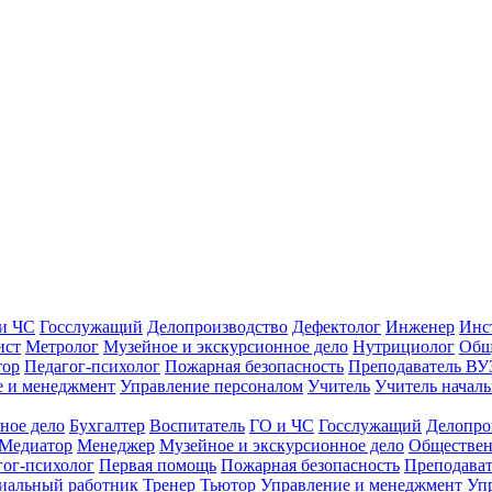
и ЧС
Госслужащий
Делопроизводство
Дефектолог
Инженер
Инс
ист
Метролог
Музейное и экскурсионное дело
Нутрициолог
Общ
тор
Педагог-психолог
Пожарная безопасность
Преподаватель ВУ
е и менеджмент
Управление персоналом
Учитель
Учитель началь
ное дело
Бухгалтер
Воспитатель
ГО и ЧС
Госслужащий
Делопро
Медиатор
Менеджер
Музейное и экскурсионное дело
Обществен
гог-психолог
Первая помощь
Пожарная безопасность
Преподава
иальный работник
Тренер
Тьютор
Управление и менеджмент
Уп