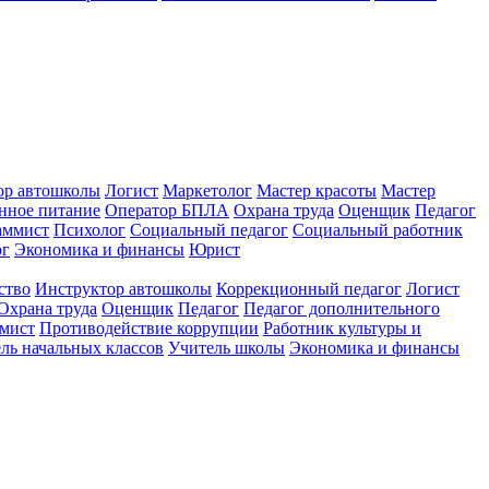
ор автошколы
Логист
Маркетолог
Мастер красоты
Мастер
нное питание
Оператор БПЛА
Охрана труда
Оценщик
Педагог
аммист
Психолог
Социальный педагог
Социальный работник
ог
Экономика и финансы
Юрист
ство
Инструктор автошколы
Коррекционный педагог
Логист
Охрана труда
Оценщик
Педагог
Педагог дополнительного
мист
Противодействие коррупции
Работник культуры и
ль начальных классов
Учитель школы
Экономика и финансы