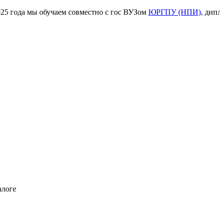
ода мы обучаем совместно с гос ВУЗом
ЮРГПУ (НПИ)
, дип
алоге