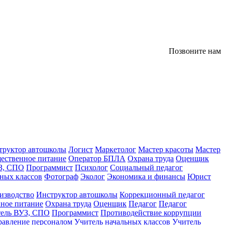
Позвоните нам
труктор автошколы
Логист
Маркетолог
Мастер красоты
Мастер
ественное питание
Оператор БПЛА
Охрана труда
Оценщик
З, СПО
Программист
Психолог
Социальный педагог
ных классов
Фотограф
Эколог
Экономика и финансы
Юрист
изводство
Инструктор автошколы
Коррекционный педагог
ное питание
Охрана труда
Оценщик
Педагог
Педагог
тель ВУЗ, СПО
Программист
Противодействие коррупции
равление персоналом
Учитель начальных классов
Учитель