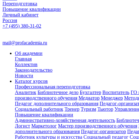
Переподготовка
Повышение квалификации
Личный кабинет
Россия
+7 (495) 380-31-02
mail@profacademia.ru
Об академии
Главная
Коллектив
Законодательство
Новости
Каталог курсов
Профессиональная переподготовка
Аналитик
Библиотечное дело
Бухгалтер
Воспитатель
ГО 
производственного обучения
Медиатор
Менеджер
Метод
Педагог дополнительного образования
Педагог-организа
Социальный работник
Тренер
Туризм
Тьютор
Управлени
Повышение квалификации
Административно-хозяйственная деятельность
Библиотеч
Логист
Маркетолог
Мастер производственного обучения
дополнительного образования
Педагог-организатор
Педа
Работник культуры и искусства
Социальный педагог
Соц