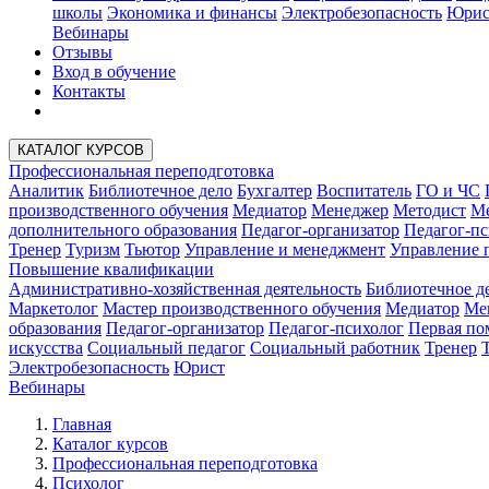
школы
Экономика и финансы
Электробезопасность
Юрис
Вебинары
Отзывы
Вход в обучение
Контакты
КАТАЛОГ КУРСОВ
Профессиональная переподготовка
Аналитик
Библиотечное дело
Бухгалтер
Воспитатель
ГО и ЧС
производственного обучения
Медиатор
Менеджер
Методист
Ме
дополнительного образования
Педагог-организатор
Педагог-пс
Тренер
Туризм
Тьютор
Управление и менеджмент
Управление 
Повышение квалификации
Административно-хозяйственная деятельность
Библиотечное д
Маркетолог
Мастер производственного обучения
Медиатор
Ме
образования
Педагог-организатор
Педагог-психолог
Первая п
искусства
Социальный педагог
Социальный работник
Тренер
Электробезопасность
Юрист
Вебинары
Главная
Каталог курсов
Профессиональная переподготовка
Психолог