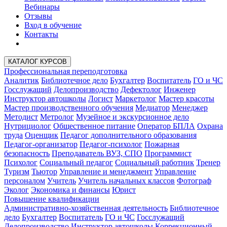
Вебинары
Отзывы
Вход в обучение
Контакты
КАТАЛОГ КУРСОВ
Профессиональная переподготовка
Аналитик
Библиотечное дело
Бухгалтер
Воспитатель
ГО и ЧС
Госслужащий
Делопроизводство
Дефектолог
Инженер
Инструктор автошколы
Логист
Маркетолог
Мастер красоты
Мастер производственного обучения
Медиатор
Менеджер
Методист
Метролог
Музейное и экскурсионное дело
Нутрициолог
Общественное питание
Оператор БПЛА
Охрана
труда
Оценщик
Педагог дополнительного образования
Педагог-организатор
Педагог-психолог
Пожарная
безопасность
Преподаватель ВУЗ, СПО
Программист
Психолог
Социальный педагог
Социальный работник
Тренер
Туризм
Тьютор
Управление и менеджмент
Управление
персоналом
Учитель
Учитель начальных классов
Фотограф
Эколог
Экономика и финансы
Юрист
Повышение квалификации
Административно-хозяйственная деятельность
Библиотечное
дело
Бухгалтер
Воспитатель
ГО и ЧС
Госслужащий
Делопроизводство
Инструктор автошколы
Коррекционный