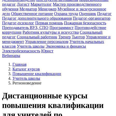
педагог
Логист
Маркетолог
Мастер производственного
обучения
Медиатор
Менеджер
Музейное и экскурсионное
дело
Общественное питание
Охрана труда
Оценщик
Педагог
Педагог дополнительного образования
Педагог-организатор
Педагог-психолог
Первая помощь
Пожарная безопасность
Преподаватель ВУЗ, СПО
Программист
Противодействие
коррупции
Работник культуры и искусства
Социальный
педагог
Социальный работник
Тренер
Тьютор
Управление и
менеджмент
Управление персоналом
Учитель начальных
классов
Учитель школы
Экономика и финансы
Электробезопасность
Юрист
Вебинары
Главная
Каталог курсов
Повышение квалификации
Учитель школы
Регионоведение
Дистанционные курсы
повышения квалификации
для учителей по