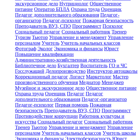
экскурсионное дело
Нутрициолог
Общественное
питание
Оператор БПЛА
Охрана труда
Оценщик
Педагог дополнительного образования
Педагог-
организатор
Педагог-психолог
Пожарная безопасность
Преподаватель ВУЗ, СПО
Программист
Психолог
Социальный педагог
Социальный работник
Тренер
Туризм
Тьютор
Управление и менеджмент
Управление
персоналом
Учитель
Учитель начальных классов
Фотограф
Эколог
Экономика и финансы
Юрист
Повышение квалификации
Административно-хозяйственная деятельность
Библиотечное дело
Бухгалтер
Воспитатель
ГО и ЧС
Госслужащий
Делопроизводство
Инструктор автошколы
Коррекционный педагог
Логист
Маркетолог
Мастер
производственного обучения
Медиатор
Менеджер
Музейное и экскурсионное дело
Общественное питание
Охрана труда
Оценщик
Педагог
Педагог
дополнительного образования
Педагог-организатор
Педагог-психолог
Первая помощь
Пожарная
безопасность
Преподаватель ВУЗ, СПО
Программист
Противодействие коррупции
Работник культуры и
искусства
Социальный педагог
Социальный работник
Тренер
Тьютор
Управление и менеджмент
Управление
персоналом
Учитель начальных классов
Учитель школы
Экономика и финансы
Электробезопасность
Юрист