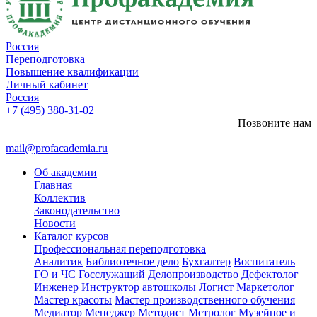
Россия
Переподготовка
Повышение квалификации
Личный кабинет
Россия
+7 (495) 380-31-02
Позвоните нам
mail@profacademia.ru
Об академии
Главная
Коллектив
Законодательство
Новости
Каталог курсов
Профессиональная переподготовка
Аналитик
Библиотечное дело
Бухгалтер
Воспитатель
ГО и ЧС
Госслужащий
Делопроизводство
Дефектолог
Инженер
Инструктор автошколы
Логист
Маркетолог
Мастер красоты
Мастер производственного обучения
Медиатор
Менеджер
Методист
Метролог
Музейное и