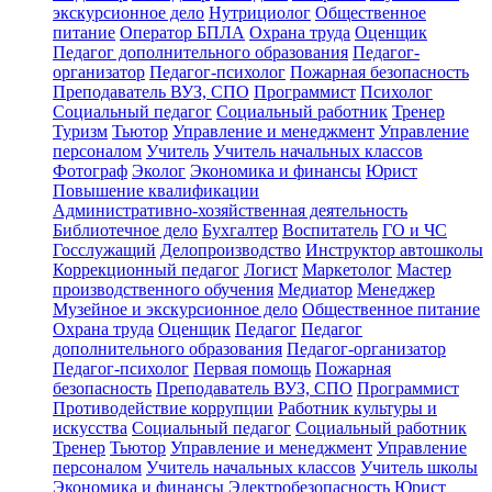
экскурсионное дело
Нутрициолог
Общественное
питание
Оператор БПЛА
Охрана труда
Оценщик
Педагог дополнительного образования
Педагог-
организатор
Педагог-психолог
Пожарная безопасность
Преподаватель ВУЗ, СПО
Программист
Психолог
Социальный педагог
Социальный работник
Тренер
Туризм
Тьютор
Управление и менеджмент
Управление
персоналом
Учитель
Учитель начальных классов
Фотограф
Эколог
Экономика и финансы
Юрист
Повышение квалификации
Административно-хозяйственная деятельность
Библиотечное дело
Бухгалтер
Воспитатель
ГО и ЧС
Госслужащий
Делопроизводство
Инструктор автошколы
Коррекционный педагог
Логист
Маркетолог
Мастер
производственного обучения
Медиатор
Менеджер
Музейное и экскурсионное дело
Общественное питание
Охрана труда
Оценщик
Педагог
Педагог
дополнительного образования
Педагог-организатор
Педагог-психолог
Первая помощь
Пожарная
безопасность
Преподаватель ВУЗ, СПО
Программист
Противодействие коррупции
Работник культуры и
искусства
Социальный педагог
Социальный работник
Тренер
Тьютор
Управление и менеджмент
Управление
персоналом
Учитель начальных классов
Учитель школы
Экономика и финансы
Электробезопасность
Юрист