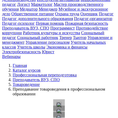
педагог
Логист
Маркетолог
Мастер производственного
обучения
Медиатор
Менеджер
Музейное и экскурсионное
дело
Общественное питание
Охрана труда
Оценщик
Педагог
Педагог дополнительного образования
Педагог-организатор
Педагог-психолог
Первая помощь
Пожарная безопасность
Преподаватель ВУЗ, СПО
Программист
Противодействие
коррупции
Работник культуры и искусства
Социальный
педагог
Социальный работник
Тренер
Тьютор
Управление и
менеджмент
Управление персоналом
Учитель начальных
классов
Учитель школы
Экономика и финансы
Электробезопасность
Юрист
Вебинары
Главная
Каталог курсов
Профессиональная переподготовка
Преподаватель ВУЗ, СПО
Товароведение
Преподавание товароведения в профессиональном
образовании