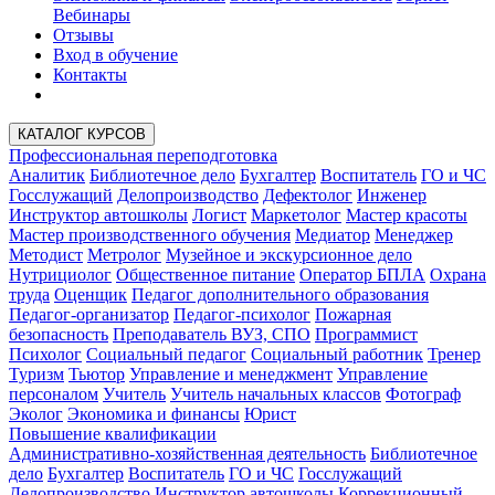
Вебинары
Отзывы
Вход в обучение
Контакты
КАТАЛОГ КУРСОВ
Профессиональная переподготовка
Аналитик
Библиотечное дело
Бухгалтер
Воспитатель
ГО и ЧС
Госслужащий
Делопроизводство
Дефектолог
Инженер
Инструктор автошколы
Логист
Маркетолог
Мастер красоты
Мастер производственного обучения
Медиатор
Менеджер
Методист
Метролог
Музейное и экскурсионное дело
Нутрициолог
Общественное питание
Оператор БПЛА
Охрана
труда
Оценщик
Педагог дополнительного образования
Педагог-организатор
Педагог-психолог
Пожарная
безопасность
Преподаватель ВУЗ, СПО
Программист
Психолог
Социальный педагог
Социальный работник
Тренер
Туризм
Тьютор
Управление и менеджмент
Управление
персоналом
Учитель
Учитель начальных классов
Фотограф
Эколог
Экономика и финансы
Юрист
Повышение квалификации
Административно-хозяйственная деятельность
Библиотечное
дело
Бухгалтер
Воспитатель
ГО и ЧС
Госслужащий
Делопроизводство
Инструктор автошколы
Коррекционный