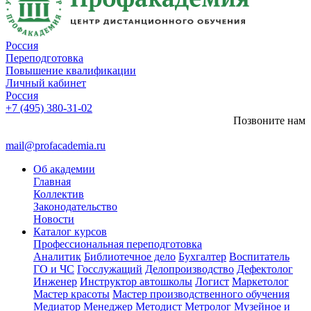
Россия
Переподготовка
Повышение квалификации
Личный кабинет
Россия
+7 (495) 380-31-02
Позвоните нам
mail@profacademia.ru
Об академии
Главная
Коллектив
Законодательство
Новости
Каталог курсов
Профессиональная переподготовка
Аналитик
Библиотечное дело
Бухгалтер
Воспитатель
ГО и ЧС
Госслужащий
Делопроизводство
Дефектолог
Инженер
Инструктор автошколы
Логист
Маркетолог
Мастер красоты
Мастер производственного обучения
Медиатор
Менеджер
Методист
Метролог
Музейное и