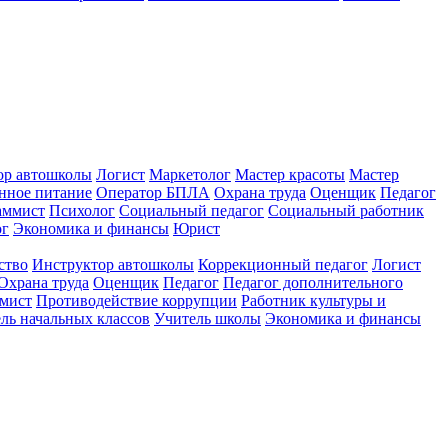
ор автошколы
Логист
Маркетолог
Мастер красоты
Мастер
нное питание
Оператор БПЛА
Охрана труда
Оценщик
Педагог
аммист
Психолог
Социальный педагог
Социальный работник
ог
Экономика и финансы
Юрист
ство
Инструктор автошколы
Коррекционный педагог
Логист
Охрана труда
Оценщик
Педагог
Педагог дополнительного
мист
Противодействие коррупции
Работник культуры и
ль начальных классов
Учитель школы
Экономика и финансы