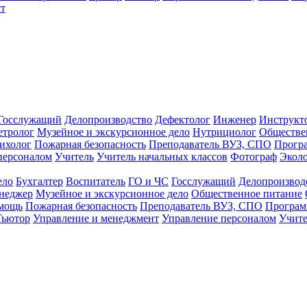
т
Госслужащий
Делопроизводство
Дефектолог
Инженер
Инструкт
тролог
Музейное и экскурсионное дело
Нутрициолог
Обществе
ихолог
Пожарная безопасность
Преподаватель ВУЗ, СПО
Прогр
персоналом
Учитель
Учитель начальных классов
Фотограф
Экол
ело
Бухгалтер
Воспитатель
ГО и ЧС
Госслужащий
Делопроизвод
неджер
Музейное и экскурсионное дело
Общественное питание
омощь
Пожарная безопасность
Преподаватель ВУЗ, СПО
Програм
Тьютор
Управление и менеджмент
Управление персоналом
Учите