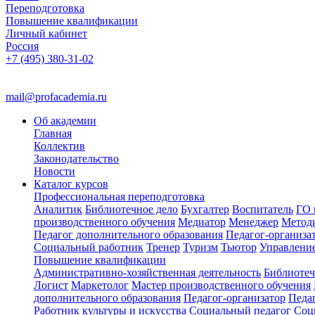
Переподготовка
Повышение квалификации
Личный кабинет
Россия
+7 (495) 380-31-02
mail@profacademia.ru
Об академии
Главная
Коллектив
Законодательство
Новости
Каталог курсов
Профессиональная переподготовка
Аналитик
Библиотечное дело
Бухгалтер
Воспитатель
ГО 
производственного обучения
Медиатор
Менеджер
Метод
Педагог дополнительного образования
Педагог-организа
Социальный работник
Тренер
Туризм
Тьютор
Управлени
Повышение квалификации
Административно-хозяйственная деятельность
Библиотеч
Логист
Маркетолог
Мастер производственного обучения
дополнительного образования
Педагог-организатор
Педа
Работник культуры и искусства
Социальный педагог
Соц