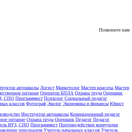
Позвоните нам
труктор автошколы
Логист
Маркетолог
Мастер красоты
Мастер
ественное питание
Оператор БПЛА
Охрана труда
Оценщик
З, СПО
Программист
Психолог
Социальный педагог
ных классов
Фотограф
Эколог
Экономика и финансы
Юрист
изводство
Инструктор автошколы
Коррекционный педагог
ное питание
Охрана труда
Оценщик
Педагог
Педагог
тель ВУЗ, СПО
Программист
Противодействие коррупции
равление персоналом
Учитель начальных классов
Учитель