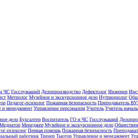
и ЧС
Госслужащий
Делопроизводство
Дефектолог
Инженер
Инс
ист
Метролог
Музейное и экскурсионное дело
Нутрициолог
Общ
тор
Педагог-психолог
Пожарная безопасность
Преподаватель ВУ
е и менеджмент
Управление персоналом
Учитель
Учитель началь
ное дело
Бухгалтер
Воспитатель
ГО и ЧС
Госслужащий
Делопро
Медиатор
Менеджер
Музейное и экскурсионное дело
Обществен
гог-психолог
Первая помощь
Пожарная безопасность
Преподава
иальный работник
Тренер
Тьютор
Управление и менеджмент
Уп