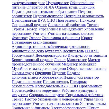
экскурсионное дело
Нутрициолог
Общественное
питание
Оператор БПЛА
Охрана труда
Оценщик
Педагог дополнительного образования
Педагог-
организатор
Педагог-психолог
Пожарная безопасность
Преподаватель ВУЗ, СПО
Программист
Психолог
Социальный педагог
Социальный работник
Тренер
Туризм
Тьютор
Управление и менеджмент
Управление
персоналом
Учитель
Учитель начальных классов
Фотограф
Эколог
Экономика и финансы
Юрист
Повышение квалификации
Административно-хозяйственная деятельность
Библиотечное дело
Бухгалтер
Воспитатель
ГО и ЧС
Госслужащий
Делопроизводство
Инструктор автошколы
Коррекционный педагог
Логист
Маркетолог
Мастер
производственного обучения
Медиатор
Менеджер
Музейное и экскурсионное дело
Общественное питание
Охрана труда
Оценщик
Педагог
Педагог
дополнительного образования
Педагог-организатор
Педагог-психолог
Первая помощь
Пожарная
безопасность
Преподаватель ВУЗ, СПО
Программист
Противодействие коррупции
Работник культуры и
искусства
Социальный педагог
Социальный работник
Тренер
Тьютор
Управление и менеджмент
Управление
персоналом
Учитель начальных классов
Учитель школы
Экономика и финансы
Электробезопасность
Юрист