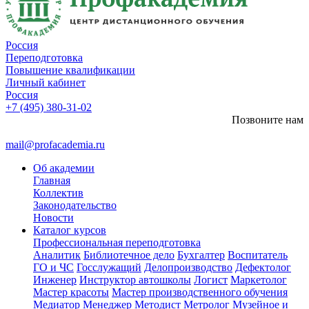
Россия
Переподготовка
Повышение квалификации
Личный кабинет
Россия
+7 (495) 380-31-02
Позвоните нам
mail@profacademia.ru
Об академии
Главная
Коллектив
Законодательство
Новости
Каталог курсов
Профессиональная переподготовка
Аналитик
Библиотечное дело
Бухгалтер
Воспитатель
ГО и ЧС
Госслужащий
Делопроизводство
Дефектолог
Инженер
Инструктор автошколы
Логист
Маркетолог
Мастер красоты
Мастер производственного обучения
Медиатор
Менеджер
Методист
Метролог
Музейное и