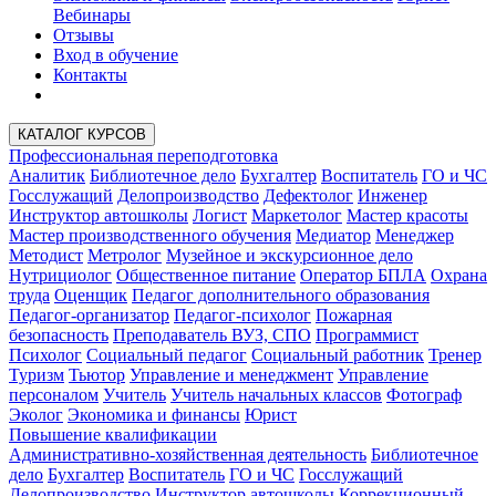
Вебинары
Отзывы
Вход в обучение
Контакты
КАТАЛОГ КУРСОВ
Профессиональная переподготовка
Аналитик
Библиотечное дело
Бухгалтер
Воспитатель
ГО и ЧС
Госслужащий
Делопроизводство
Дефектолог
Инженер
Инструктор автошколы
Логист
Маркетолог
Мастер красоты
Мастер производственного обучения
Медиатор
Менеджер
Методист
Метролог
Музейное и экскурсионное дело
Нутрициолог
Общественное питание
Оператор БПЛА
Охрана
труда
Оценщик
Педагог дополнительного образования
Педагог-организатор
Педагог-психолог
Пожарная
безопасность
Преподаватель ВУЗ, СПО
Программист
Психолог
Социальный педагог
Социальный работник
Тренер
Туризм
Тьютор
Управление и менеджмент
Управление
персоналом
Учитель
Учитель начальных классов
Фотограф
Эколог
Экономика и финансы
Юрист
Повышение квалификации
Административно-хозяйственная деятельность
Библиотечное
дело
Бухгалтер
Воспитатель
ГО и ЧС
Госслужащий
Делопроизводство
Инструктор автошколы
Коррекционный