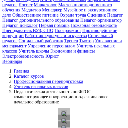
педагог
Логист
Маркетолог
Мастер производственного
обучения
Медиатор
Менеджер
Музейное и экскурсионное
дело
Общественное питание
Охрана труда
Оценщик
Педагог
Педагог дополнительного образования
Педагог-организатор
Педагог-психолог
Первая помощь
Пожарная безопасность
Преподаватель ВУЗ, СПО
Программист
Противодействие
коррупции
Работник культуры и искусства
Социальный
педагог
Социальный работник
Тренер
Тьютор
Управление и
менеджмент
Управление персоналом
Учитель начальных
классов
Учитель школы
Экономика и финансы
Электробезопасность
Юрист
Вебинары
Главная
Каталог курсов
Профессиональная переподготовка
Учитель начальных классов
Педагогическая деятельность по ФГОС:
компенсирующее и коррекционно-развивающее
начальное образование