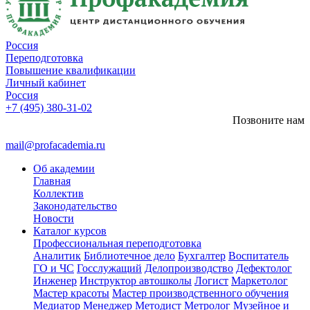
Россия
Переподготовка
Повышение квалификации
Личный кабинет
Россия
+7 (495) 380-31-02
Позвоните нам
mail@profacademia.ru
Об академии
Главная
Коллектив
Законодательство
Новости
Каталог курсов
Профессиональная переподготовка
Аналитик
Библиотечное дело
Бухгалтер
Воспитатель
ГО и ЧС
Госслужащий
Делопроизводство
Дефектолог
Инженер
Инструктор автошколы
Логист
Маркетолог
Мастер красоты
Мастер производственного обучения
Медиатор
Менеджер
Методист
Метролог
Музейное и