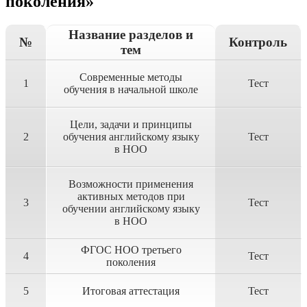
поколения»
Название разделов и
№
Контроль
тем
Современные методы
1
Тест
обучения в начальной школе
Цели, задачи и принципы
2
обучения английскому языку
Тест
в НОО
Возможности применения
активных методов при
3
Тест
обучении английскому языку
в НОО
ФГОС НОО третьего
4
Тест
поколения
5
Итоговая аттестация
Тест