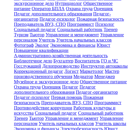
экскурсионное дело
Нутрициолог
Общественное
питание
Оператор БПЛА
Охрана труда
Оценщик
Педагог дополнительного образования
Педагог-
организатор
Педагог-психолог
Пожарная безопасность
Преподаватель ВУЗ, СПО
Программист
Психолог
Социальный педагог
Социальный работник
Тренер
Туризм
Тьютор
Управление и менеджмент
Управление
персоналом
Учитель
Учитель начальных классов
Фотограф
Эколог
Экономика и финансы
Юрист
Повышение квалификации
Административно-хозяйственная деятельность
Библиотечное дело
Бухгалтер
Воспитатель
ГО и ЧС
Госслужащий
Делопроизводство
Инструктор автошколы
Коррекционный педагог
Логист
Маркетолог
Мастер
производственного обучения
Медиатор
Менеджер
Музейное и экскурсионное дело
Общественное питание
Охрана труда
Оценщик
Педагог
Педагог
дополнительного образования
Педагог-организатор
Педагог-психолог
Первая помощь
Пожарная
безопасность
Преподаватель ВУЗ, СПО
Программист
Противодействие коррупции
Работник культуры и
искусства
Социальный педагог
Социальный работник
Тренер
Тьютор
Управление и менеджмент
Управление
персоналом
Учитель начальных классов
Учитель школы
Экономика и финансы
Электробезопасность
Юрист