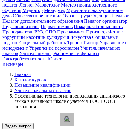
педагог
Логист
Маркетолог
Мастер производственного
обучения
Медиатор
Менеджер
Музейное и экскурсионное
дело
Общественное питание
Охрана труда
Оценщик
Педагог
Педагог дополнительного образования
Педагог-организатор
Педагог-психолог
Первая помощь
Пожарная безопасность
Преподаватель ВУЗ, СПО
Программист
Противодействие
коррупции
Работник культуры и искусства
Социальный
педагог
Социальный работник
Тренер
Тьютор
Управление и
менеджмент
Управление персоналом
Учитель начальных
классов
Учитель школы
Экономика и финансы
Электробезопасность
Юрист
Вебинары
Главная
Каталог курсов
Повышение квалификации
Учитель начальных классов
Эффективные технологии преподавания английского
языка в начальной школе с учетом ФГОС НОО 3
поколения
Задать вопрос