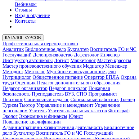
Вебинары
Отзывы
Вход в обучение
Контакты
КАТАЛОГ КУРСОВ
Профессиональная переподготовка
Аналитик
Библиотечное дело
Бухгалтер
Воспитатель
ГО и ЧС
Госслужащий
Делопроизводство
Дефектолог
Инженер
Инструктор автошколы
Логист
Маркетолог
Мастер красоты
Мастер производственного обучения
Медиатор
Менеджер
Методист
Метролог
Музейное и экскурсионное дело
Нутрициолог
Общественное питание
Оператор БПЛА
Охрана
труда
Оценщик
Педагог дополнительного образования
Педагог-организатор
Педагог-психолог
Пожарная
безопасность
Преподаватель ВУЗ, СПО
Программист
Психолог
Социальный педагог
Социальный работник
Тренер
Туризм
Тьютор
Управление и менеджмент
Управление
персоналом
Учитель
Учитель начальных классов
Фотограф
Эколог
Экономика и финансы
Юрист
Повышение квалификации
Административно-хозяйственная деятельность
Библиотечное
дело
Бухгалтер
Воспитатель
ГО и ЧС
Госслужащий
Делопроизводство
Инструктор автошколы
Коррекционный