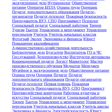
экскурсионное дело
Нутрициолог
Общественное
питание
Оператор БПЛА
Охрана труда
Оценщик
Педагог дополнительного образования
Педагог-
организатор
Педагог-психолог
Пожарная безопасность
Преподаватель ВУЗ, СПО
Программист
Психолог
Социальный педагог
Социальный работник
Тренер
Туризм
Тьютор
Управление и менеджмент
Управление
персоналом
Учитель
Учитель начальных классов
Фотограф
Эколог
Экономика и финансы
Юрист
Повышение квалификации
Административно-хозяйственная деятельность
Библиотечное дело
Бухгалтер
Воспитатель
ГО и ЧС
Госслужащий
Делопроизводство
Инструктор автошколы
Коррекционный педагог
Логист
Маркетолог
Мастер
производственного обучения
Медиатор
Менеджер
Музейное и экскурсионное дело
Общественное питание
Охрана труда
Оценщик
Педагог
Педагог
дополнительного образования
Педагог-организатор
Педагог-психолог
Первая помощь
Пожарная
безопасность
Преподаватель ВУЗ, СПО
Программист
Противодействие коррупции
Работник культуры и
искусства
Социальный педагог
Социальный работник
Тренер
Тьютор
Управление и менеджмент
Управление
персоналом
Учитель начальных классов
Учитель школы
Экономика и финансы
Электробезопасность
Юрист