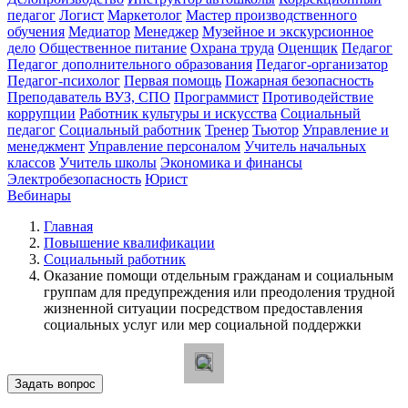
педагог
Логист
Маркетолог
Мастер производственного
обучения
Медиатор
Менеджер
Музейное и экскурсионное
дело
Общественное питание
Охрана труда
Оценщик
Педагог
Педагог дополнительного образования
Педагог-организатор
Педагог-психолог
Первая помощь
Пожарная безопасность
Преподаватель ВУЗ, СПО
Программист
Противодействие
коррупции
Работник культуры и искусства
Социальный
педагог
Социальный работник
Тренер
Тьютор
Управление и
менеджмент
Управление персоналом
Учитель начальных
классов
Учитель школы
Экономика и финансы
Электробезопасность
Юрист
Вебинары
Главная
Повышение квалификации
Социальный работник
Оказание помощи отдельным гражданам и социальным
группам для предупреждения или преодоления трудной
жизненной ситуации посредством предоставления
социальных услуг или мер социальной поддержки
Задать вопрос