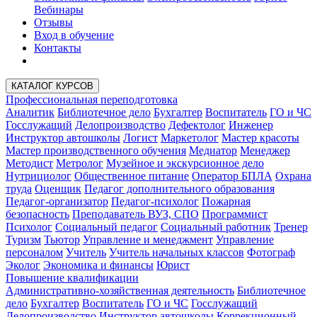
Вебинары
Отзывы
Вход в обучение
Контакты
КАТАЛОГ КУРСОВ
Профессиональная переподготовка
Аналитик
Библиотечное дело
Бухгалтер
Воспитатель
ГО и ЧС
Госслужащий
Делопроизводство
Дефектолог
Инженер
Инструктор автошколы
Логист
Маркетолог
Мастер красоты
Мастер производственного обучения
Медиатор
Менеджер
Методист
Метролог
Музейное и экскурсионное дело
Нутрициолог
Общественное питание
Оператор БПЛА
Охрана
труда
Оценщик
Педагог дополнительного образования
Педагог-организатор
Педагог-психолог
Пожарная
безопасность
Преподаватель ВУЗ, СПО
Программист
Психолог
Социальный педагог
Социальный работник
Тренер
Туризм
Тьютор
Управление и менеджмент
Управление
персоналом
Учитель
Учитель начальных классов
Фотограф
Эколог
Экономика и финансы
Юрист
Повышение квалификации
Административно-хозяйственная деятельность
Библиотечное
дело
Бухгалтер
Воспитатель
ГО и ЧС
Госслужащий
Делопроизводство
Инструктор автошколы
Коррекционный