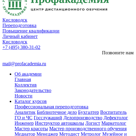
Кисловодск
Переподготовка
Повышение квалификации
Личный кабинет
Кисловодск
+7 (495) 380-31-02
Позвоните нам
mail@profacademia.ru
Об академии
Главная
Коллектив
Законодательство
Новости
Каталог курсов
Профессиональная переподготовка
Аналитик
Библиотечное дело
Бухгалтер
Воспитатель
ГО и ЧС
Госслужащий
Делопроизводство
Дефектолог
Инженер
Инструктор автошколы
Логист
Маркетолог
Мастер красоты
Мастер производственного обучения
Медиатор
Менеджер
Методист
Метролог
Музейное и