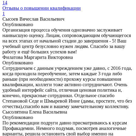
14
Отзывы о повышении квалификации
1
Сысоев Вячеслав Васильевич
Опубликовано
Организация процесса обучения однозначно заслуживает
наивысшую оценку. Лицам, сопровождающим обучающегося
на всех этапах от начальной стадии до завершения - 5! Ваш
учебный центр безусловно нужен людям. Спасибо за вашу
работу и ещё больших успехов вам!
Филатова Маргарита Викторовна
Опубликовано
Сотрудничаем с данным учреждением уже давно, с 2016 года,
когда проходила переобучение, затем каждые 3 года либо
раньше (при необходимости) прохожу курсы повышения
квалификации, коллеги тоже активно сотрудничают. Очень
удобный интерфейс сайта, отличная ценовая политика и,
конечно, прекрасные сотрудники. Отдельное спасибо
Степановой Седе и Шмыревой Инне (дамы, простите, что без
отчества),спасибо вам и вашему замечательному коллективу.
Сысолятина Елена Васильевна
Опубликовано
По рекомендации подруги давно присматриваюсь к курсам
Профакадемии. Немного подумав, посмотрев аналогичные
варианты, решила остановить свой выбор именно на