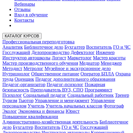
Вебинары
Отзывы
Вход в обучение
Контакты
КАТАЛОГ КУРСОВ
Профессиональная переподготовка
Аналитик
Библиотечное дело
Бухгалтер
Воспитатель
ГО и ЧС
Госслужащий
Делопроизводство
Дефектолог
Инженер
Инструктор автошколы
Логист
Маркетолог
Мастер красоты
Мастер производственного обучения
Медиатор
Менеджер
Методист
Метролог
Музейное и экскурсионное дело
Нутрициолог
Общественное питание
Оператор БПЛА
Охрана
труда
Оценщик
Педагог дополнительного образования
Педагог-организатор
Педагог-психолог
Пожарная
безопасность
Преподаватель ВУЗ, СПО
Программист
Психолог
Социальный педагог
Социальный работник
Тренер
Туризм
Тьютор
Управление и менеджмент
Управление
персоналом
Учитель
Учитель начальных классов
Фотограф
Эколог
Экономика и финансы
Юрист
Повышение квалификации
Административно-хозяйственная деятельность
Библиотечное
дело
Бухгалтер
Воспитатель
ГО и ЧС
Госслужащий
Делопроизводство
Инструктор автошколы
Коррекционный