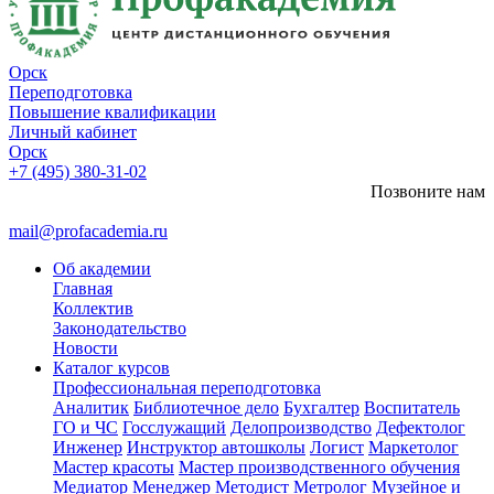
Орск
Переподготовка
Повышение квалификации
Личный кабинет
Орск
+7 (495) 380-31-02
Позвоните нам
mail@profacademia.ru
Об академии
Главная
Коллектив
Законодательство
Новости
Каталог курсов
Профессиональная переподготовка
Аналитик
Библиотечное дело
Бухгалтер
Воспитатель
ГО и ЧС
Госслужащий
Делопроизводство
Дефектолог
Инженер
Инструктор автошколы
Логист
Маркетолог
Мастер красоты
Мастер производственного обучения
Медиатор
Менеджер
Методист
Метролог
Музейное и