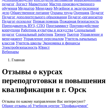
педагог
Логист
Маркетолог
Мастер производственного
обучения
Медиатор
Менеджер
Музейное и экскурсионное
дело
Общественное питание
Охрана труда
Оценщик
Педагог
Педагог дополнительного образования
Педагог-организатор
Педагог-психолог
Первая помощь
Пожарная безопасность
Преподаватель ВУЗ, СПО
Программист
Противодействие
коррупции
Работник культуры и искусства
Социальный
педагог
Социальный работник
Тренер
Тьютор
Управление и
менеджмент
Управление персоналом
Учитель начальных
классов
Учитель школы
Экономика и финансы
Электробезопасность
Юрист
Вебинары
Главная
Отзывы о курсах
переподготовки и повышения
квалификации в г. Орск
Отзывы по какому направлению Вас интересуют?
Общие отзывы об Учебном центре "Профакадемия"