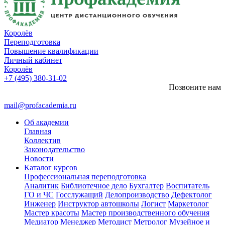
Королёв
Переподготовка
Повышение квалификации
Личный кабинет
Королёв
+7 (495) 380-31-02
Позвоните нам
mail@profacademia.ru
Об академии
Главная
Коллектив
Законодательство
Новости
Каталог курсов
Профессиональная переподготовка
Аналитик
Библиотечное дело
Бухгалтер
Воспитатель
ГО и ЧС
Госслужащий
Делопроизводство
Дефектолог
Инженер
Инструктор автошколы
Логист
Маркетолог
Мастер красоты
Мастер производственного обучения
Медиатор
Менеджер
Методист
Метролог
Музейное и