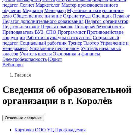
педагог
Логист
Маркетолог
Мастер производственного
обучения
Медиатор
Менеджер
Музейное и экскурсионное
дело
Общественное питание
Охрана труда
Оценщик
Педагог
Педагог дополнительного образования
Педагог-организатор
Педагог-психолог
Первая помощь
Пожарная безопасность
Преподаватель ВУЗ, СПО
Программист
Противодействие
коррупции
Работник культуры и искусства
Социальный
педагог
Социальный работник
Тренер
Тьютор
Управление и
менеджмент
Управление персоналом
Учитель начальных
классов
Учитель школы
Экономика и финансы
Электробезопасность
Юрист
Вебинары
Главная
Cведения об образовательной
организации в г. Королёв
Основные сведения
Карточка ООО УЦ Профакадемия