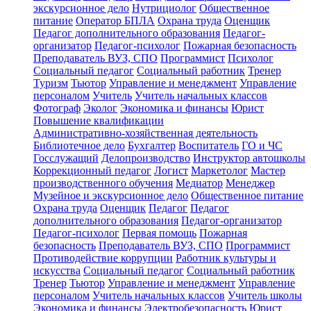
экскурсионное дело
Нутрициолог
Общественное
питание
Оператор БПЛА
Охрана труда
Оценщик
Педагог дополнительного образования
Педагог-
организатор
Педагог-психолог
Пожарная безопасность
Преподаватель ВУЗ, СПО
Программист
Психолог
Социальный педагог
Социальный работник
Тренер
Туризм
Тьютор
Управление и менеджмент
Управление
персоналом
Учитель
Учитель начальных классов
Фотограф
Эколог
Экономика и финансы
Юрист
Повышение квалификации
Административно-хозяйственная деятельность
Библиотечное дело
Бухгалтер
Воспитатель
ГО и ЧС
Госслужащий
Делопроизводство
Инструктор автошколы
Коррекционный педагог
Логист
Маркетолог
Мастер
производственного обучения
Медиатор
Менеджер
Музейное и экскурсионное дело
Общественное питание
Охрана труда
Оценщик
Педагог
Педагог
дополнительного образования
Педагог-организатор
Педагог-психолог
Первая помощь
Пожарная
безопасность
Преподаватель ВУЗ, СПО
Программист
Противодействие коррупции
Работник культуры и
искусства
Социальный педагог
Социальный работник
Тренер
Тьютор
Управление и менеджмент
Управление
персоналом
Учитель начальных классов
Учитель школы
Экономика и финансы
Электробезопасность
Юрист