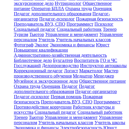
экскурсионное дело
Нутрициолог
Общественное
питание
Оператор БПЛА
Охрана труда
Оценщик
Педагог дополнительного образования
Педагог-
организатор
Педагог-психолог
Пожарная безопасность
Преподаватель ВУЗ, СПО
Программист
Психолог
Социальный педагог
Социальный работник
Тренер
Туризм
Тьютор
Управление и менеджмент
Управление
персоналом
Учитель
Учитель начальных классов
Фотограф
Эколог
Экономика и финансы
Юрист
Повышение квалификации
Административно-хозяйственная деятельность
Библиотечное дело
Бухгалтер
Воспитатель
ГО и ЧС
Госслужащий
Делопроизводство
Инструктор автошколы
Коррекционный педагог
Логист
Маркетолог
Мастер
производственного обучения
Медиатор
Менеджер
Музейное и экскурсионное дело
Общественное питание
Охрана труда
Оценщик
Педагог
Педагог
дополнительного образования
Педагог-организатор
Педагог-психолог
Первая помощь
Пожарная
безопасность
Преподаватель ВУЗ, СПО
Программист
Противодействие коррупции
Работник культуры и
искусства
Социальный педагог
Социальный работник
Тренер
Тьютор
Управление и менеджмент
Управление
персоналом
Учитель начальных классов
Учитель школы
Экономика и финансы
Электробезопасность
Юрист