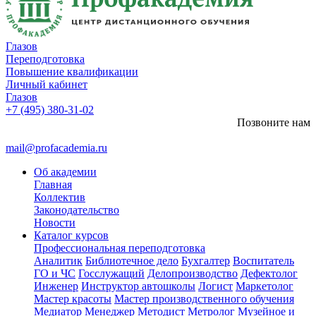
Глазов
Переподготовка
Повышение квалификации
Личный кабинет
Глазов
+7 (495) 380-31-02
Позвоните нам
mail@profacademia.ru
Об академии
Главная
Коллектив
Законодательство
Новости
Каталог курсов
Профессиональная переподготовка
Аналитик
Библиотечное дело
Бухгалтер
Воспитатель
ГО и ЧС
Госслужащий
Делопроизводство
Дефектолог
Инженер
Инструктор автошколы
Логист
Маркетолог
Мастер красоты
Мастер производственного обучения
Медиатор
Менеджер
Методист
Метролог
Музейное и