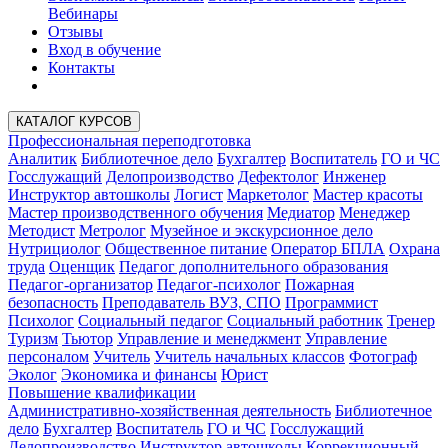
Вебинары
Отзывы
Вход в обучение
Контакты
КАТАЛОГ КУРСОВ
Профессиональная переподготовка
Аналитик
Библиотечное дело
Бухгалтер
Воспитатель
ГО и ЧС
Госслужащий
Делопроизводство
Дефектолог
Инженер
Инструктор автошколы
Логист
Маркетолог
Мастер красоты
Мастер производственного обучения
Медиатор
Менеджер
Методист
Метролог
Музейное и экскурсионное дело
Нутрициолог
Общественное питание
Оператор БПЛА
Охрана
труда
Оценщик
Педагог дополнительного образования
Педагог-организатор
Педагог-психолог
Пожарная
безопасность
Преподаватель ВУЗ, СПО
Программист
Психолог
Социальный педагог
Социальный работник
Тренер
Туризм
Тьютор
Управление и менеджмент
Управление
персоналом
Учитель
Учитель начальных классов
Фотограф
Эколог
Экономика и финансы
Юрист
Повышение квалификации
Административно-хозяйственная деятельность
Библиотечное
дело
Бухгалтер
Воспитатель
ГО и ЧС
Госслужащий
Делопроизводство
Инструктор автошколы
Коррекционный