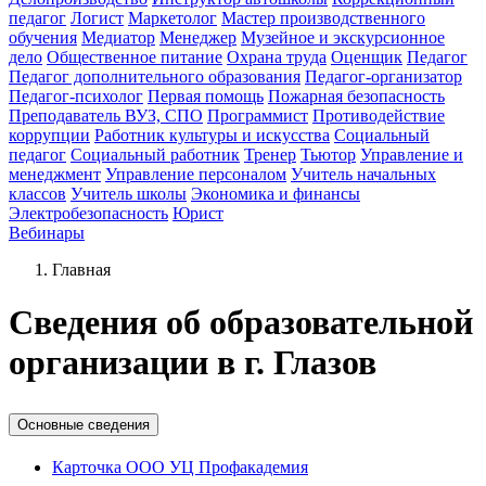
педагог
Логист
Маркетолог
Мастер производственного
обучения
Медиатор
Менеджер
Музейное и экскурсионное
дело
Общественное питание
Охрана труда
Оценщик
Педагог
Педагог дополнительного образования
Педагог-организатор
Педагог-психолог
Первая помощь
Пожарная безопасность
Преподаватель ВУЗ, СПО
Программист
Противодействие
коррупции
Работник культуры и искусства
Социальный
педагог
Социальный работник
Тренер
Тьютор
Управление и
менеджмент
Управление персоналом
Учитель начальных
классов
Учитель школы
Экономика и финансы
Электробезопасность
Юрист
Вебинары
Главная
Cведения об образовательной
организации в г. Глазов
Основные сведения
Карточка ООО УЦ Профакадемия